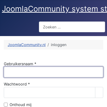
JoomlaCommunity system st
Zoeken
JoomlaCommunity.nl
inloggen
Gebruikersnaam
*
Wachtwoord
*
Too
Onthoud mij