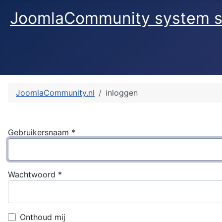
JoomlaCommunity system s
JoomlaCommunity.nl
inloggen
Gebruikersnaam
*
Wachtwoord
*
Onthoud mij