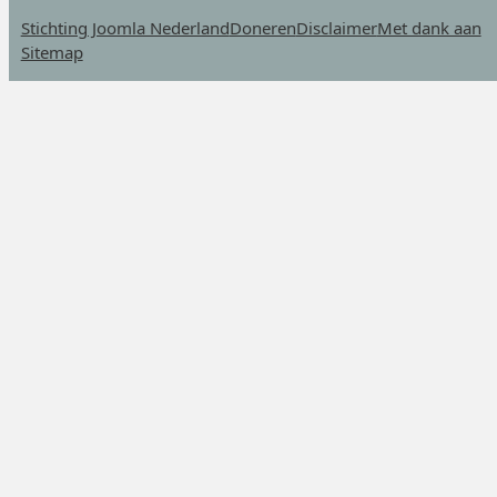
Stichting Joomla Nederland
Doneren
Disclaimer
Met dank aan
Sitemap