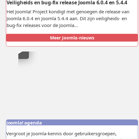
Veiligheids en bug-fix release Joomla 6.0.4 en 5.4.4
Het Joomla! Project kondigt met genoegen de release van
Joomla 6.0.4 en Joomla 5.4.4 aan. Dit zijn veiligheids- en
bug-fix releases voor de Joomla...
Meer Joomla-nieuws
Klik
om
video
in
te
laden
Joomla! agenda
Vergroot je Joomla-kennis door gebruikersgroepen,