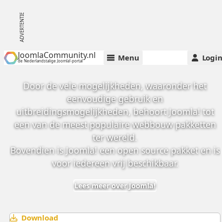
JoomlaCommunity.nl
Menu
Logi
de Nederlandstalige Joomla!-portal
Door de vele mogelijkheden, waaronder het
eenvoudige gebruik en
uitbreidingsmogelijkheden, behoort Joomla! tot
een van de meest populaire webbouw pakketten
ter wereld.
Bovendien is Joomla! een open source pakket en is
voor iedereen vrij beschikbaar.
Lees meer over Joomla!
Download