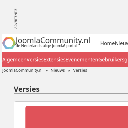
JoomlaCommunity.nl
Home
Nieu
de Nederlandstalige Joomla!-portal
Algemeen
Versies
Extensies
Evenementen
Gebruikers
JoomlaCommunity.nl
Nieuws
Versies
Versies