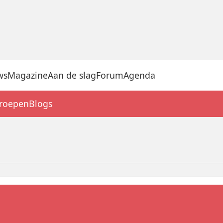
ws
Magazine
Aan de slag
Forum
Agenda
groepen
Blogs