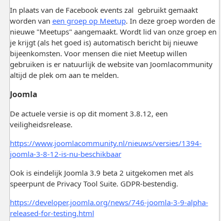
In plaats van de Facebook events zal gebruikt gemaakt
worden van
een groep op Meetup
. In deze groep worden de
nieuwe "Meetups" aangemaakt. Wordt lid van onze groep en
je krijgt (als het goed is) automatisch bericht bij nieuwe
bijeenkomsten. Voor mensen die niet Meetup willen
gebruiken is er natuurlijk de website van Joomlacommunity
altijd de plek om aan te melden.
Joomla
De actuele versie is op dit moment 3.8.12, een
veiligheidsrelease.
https://www.joomlacommunity.nl/nieuws/versies/1394-
joomla-3-8-12-is-nu-beschikbaar
Ook is eindelijk Joomla 3.9 beta 2 uitgekomen met als
speerpunt de Privacy Tool Suite. GDPR-bestendig.
https://developer.joomla.org/news/746-joomla-3-9-alpha-
released-for-testing.html