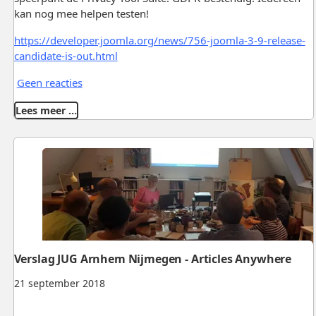
kan nog mee helpen testen!
https://developer.joomla.org/news/756-joomla-3-9-release-
candidate-is-out.html
Geen reacties
Lees meer …
Verslag JUG Arnhem Nijmegen - Articles Anywhere
21 september 2018