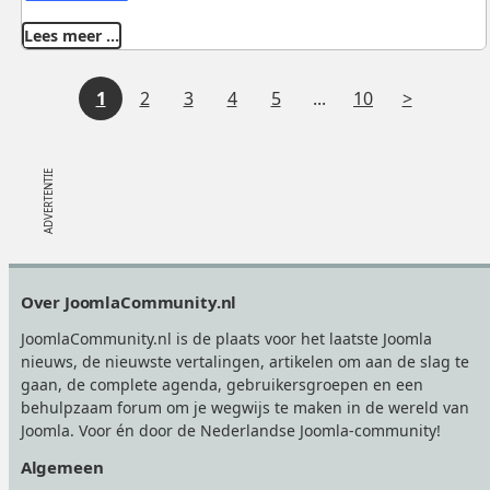
Lees meer …
Tussenliggende
V
1
2
3
4
5
...
10
pagina's
o
l
g
e
Footer
Over JoomlaCommunity.nl
n
JoomlaCommunity.nl is de plaats voor het laatste Joomla
d
nieuws, de nieuwste vertalingen, artikelen om aan de slag te
gaan, de complete agenda, gebruikersgroepen en een
e
behulpzaam forum om je wegwijs te maken in de wereld van
Joomla. Voor én door de Nederlandse Joomla-community!
Algemeen