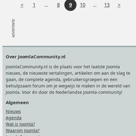
V
Tussenliggende
Tussenliggende
V
1
...
8
9
10
...
13
o
pagina's
pagina's
o
r
l
i
g
g
e
Footer
Over JoomlaCommunity.nl
e
n
JoomlaCommunity.nl is de plaats voor het laatste Joomla
nieuws, de nieuwste vertalingen, artikelen om aan de slag te
d
gaan, de complete agenda, gebruikersgroepen en een
behulpzaam forum om je wegwijs te maken in de wereld van
e
Joomla. Voor én door de Nederlandse Joomla-community!
Algemeen
Nieuws
Agenda
Wat is Joomla?
Waarom Joomla?