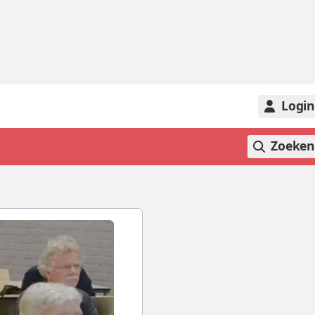
Logi
Zoeke