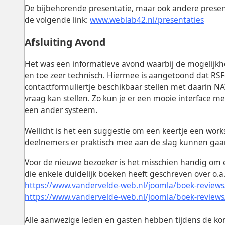
De bijbehorende presentatie, maar ook andere presenta
de volgende link:
www.weblab42.nl/presentaties
Afsluiting Avond
Het was een informatieve avond waarbij de mogelijk
en toe zeer technisch. Hiermee is aangetoond dat RS
contactformuliertje beschikbaar stellen met daarin
vraag kan stellen. Zo kun je er een mooie interface me
een ander systeem.
Wellicht is het een suggestie om een keertje een wor
deelnemers er praktisch mee aan de slag kunnen gaa
Voor de nieuwe bezoeker is het misschien handig om e
die enkele duidelijk boeken heeft geschreven over o.a.
https://www.vandervelde-web.nl/joomla/boek-reviews
https://www.vandervelde-web.nl/joomla/boek-reviews/
Alle aanwezige leden en gasten hebben tijdens de ko