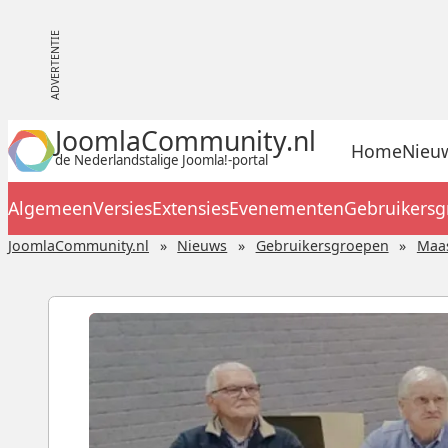
JoomlaCommunity.nl
Home
Nieu
de Nederlandstalige Joomla!-portal
Algemeen
Versies
Extensies
Evenementen
Gebruikers
JoomlaCommunity.nl
Nieuws
Gebruikersgroepen
Maas