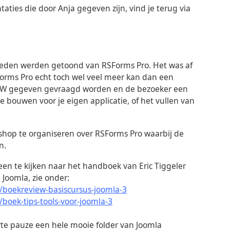
ties die door Anja gegeven zijn, vind je terug via
heden werden getoond van RSForms Pro. Het was af
Forms Pro echt toch wel veel meer kan dan een
 NAW gegeven gevraagd worden en de bezoeker een
e bouwen voor je eigen applicatie, of het vullen van
kshop te organiseren over RSForms Pro waarbij de
n.
en te kijken naar het handboek van Eric Tiggeler
 Joomla, zie onder:
/boekreview-basiscursus-joomla-3
boek-tips-tools-voor-joomla-3
rte pauze een hele mooie folder van Joomla