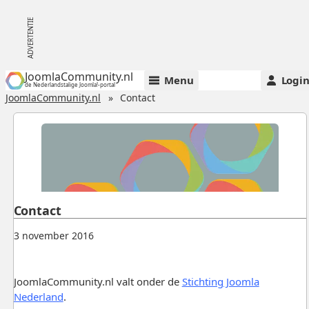
JoomlaCommunity.nl
Menu
Logi
de Nederlandstalige Joomla!-portal
JoomlaCommunity.nl
Contact
Contact
Gepubliceerd:
.
3 november 2016
JoomlaCommunity.nl valt onder de
Stichting Joomla
Nederland
.