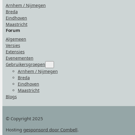
Arnhem / Nijmegen
Breda
Eindhoven
Maastricht
Forum
Algemeen
Versies
Extensies
Evenementen
Gebruikersgroepen
Submenu
for
Arnhem / Nijmegen
“Gebruikersgroepen”
Breda
Eindhoven
Maastricht
Blogs
© Copyright 2025
Hosting
gesponsord door Combell
.