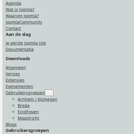
Agenda
Wat is Joomla?
Waarom Joomla?
JoomlaCommunity
Contact
Aan de slag
Je eerste Joomla site
Documentatie
Downloads
Algemeen
Versies
Extensies
Evenementen
Gebruikersgroepen
Submenu
for
Arnhem / Nijmegen
“Gebruikersgroepen”
Breda
Eindhoven
Maastricht
Blogs
Gebruikersgroepen