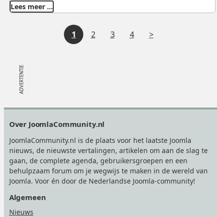
Lees meer …
V
1
2
3
4
o
l
g
e
Footer
Over JoomlaCommunity.nl
n
JoomlaCommunity.nl is de plaats voor het laatste Joomla
d
nieuws, de nieuwste vertalingen, artikelen om aan de slag te
gaan, de complete agenda, gebruikersgroepen en een
e
behulpzaam forum om je wegwijs te maken in de wereld van
Joomla. Voor én door de Nederlandse Joomla-community!
Algemeen
Nieuws