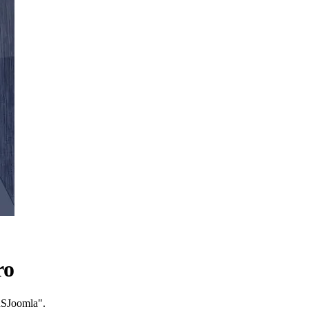
ro
RSJoomla".