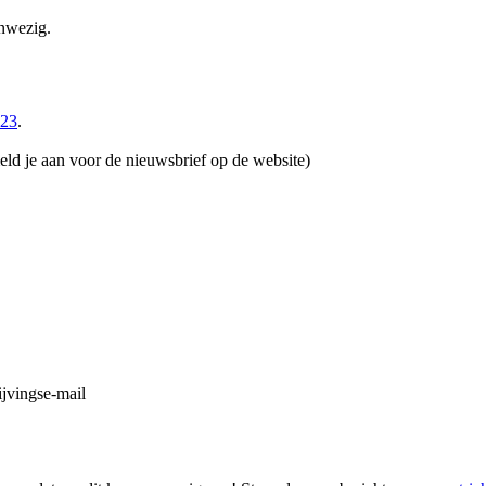
anwezig.
023
.
ld je aan voor de nieuwsbrief op de website)
ijvingse-mail