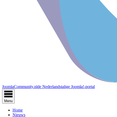
JoomlaCommunity.nl
de Nederlandstalige Joomla!-portal
Menu
Home
Nieuws