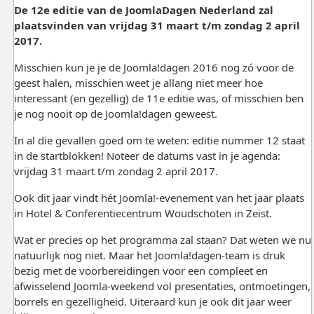
De 12e editie van de JoomlaDagen Nederland zal
plaatsvinden van vrijdag 31 maart t/m zondag 2 april
2017.
Misschien kun je je de Joomla!dagen 2016 nog zó voor de
geest halen, misschien weet je allang niet meer hoe
interessant (en gezellig) de 11e editie was, of misschien ben
je nog nooit op de Joomla!dagen geweest.
In al die gevallen goed om te weten: editie nummer 12 staat
in de startblokken! Noteer de datums vast in je agenda:
vrijdag 31 maart t/m zondag 2 april 2017.
Ook dit jaar vindt hét Joomla!-evenement van het jaar plaats
in Hotel & Conferentiecentrum Woudschoten in Zeist.
Wat er precies op het programma zal staan? Dat weten we nu
natuurlijk nog niet. Maar het Joomla!dagen-team is druk
bezig met de voorbereidingen voor een compleet en
afwisselend Joomla-weekend vol presentaties, ontmoetingen,
borrels en gezelligheid. Uiteraard kun je ook dit jaar weer