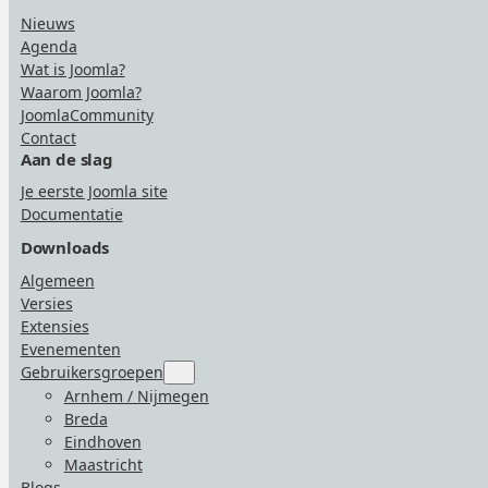
Nieuws
Agenda
Wat is Joomla?
Waarom Joomla?
JoomlaCommunity
Contact
Aan de slag
Je eerste Joomla site
Documentatie
Downloads
Algemeen
Versies
Extensies
Evenementen
Gebruikersgroepen
Submenu
for
Arnhem / Nijmegen
“Gebruikersgroepen”
Breda
Eindhoven
Maastricht
Blogs