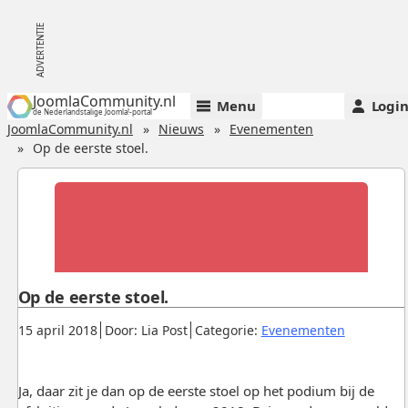
JoomlaCommunity.nl
Menu
Logi
de Nederlandstalige Joomla!-portal
JoomlaCommunity.nl
Nieuws
Evenementen
Op de eerste stoel.
Op de eerste stoel.
Gepubliceerd:
.
.
.
15 april 2018
Door: Lia Post
Categorie:
Evenementen
Ja, daar zit je dan op de eerste stoel op het podium bij de