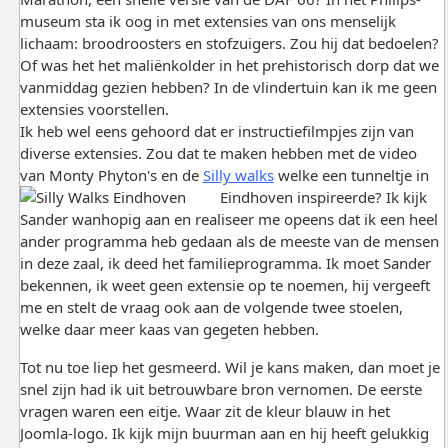
museum sta ik oog in met extensies van ons menselijk
lichaam: broodroosters en stofzuigers. Zou hij dat bedoelen?
Of was het het maliënkolder in het prehistorisch dorp dat we
vanmiddag gezien hebben? In de vlindertuin kan ik me geen
extensies voorstellen.
Ik heb wel eens gehoord dat er instructiefilmpjes zijn van
diverse extensies. Zou dat te maken hebben met de video
van Monty Phyton's en de
Silly walks
welke een tunneltje in
Eindhoven inspireerde?
Ik kijk
Sander wanhopig aan en realiseer me opeens dat ik een heel
ander programma heb gedaan als de meeste van de mensen
in deze zaal, ik deed het familieprogramma. Ik moet Sander
bekennen, ik weet geen extensie op te noemen, hij vergeeft
me en stelt de vraag ook aan de volgende twee stoelen,
welke daar meer kaas van gegeten hebben.
Tot nu toe liep het gesmeerd. Wil je kans maken, dan moet je
snel zijn had ik uit betrouwbare bron vernomen. De eerste
vragen waren een eitje. Waar zit de kleur blauw in het
Joomla-logo. Ik kijk mijn buurman aan en hij heeft gelukkig