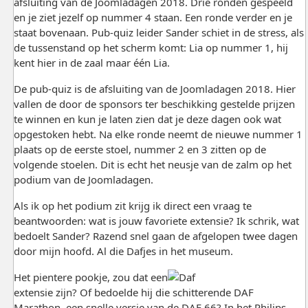
afsluiting van de Joomladagen 2018. Drie ronden gespeeld
en je ziet jezelf op nummer 4 staan. Een ronde verder en je
staat bovenaan. Pub-quiz leider Sander schiet in de stress, als
de tussenstand op het scherm komt: Lia op nummer 1, hij
kent hier in de zaal maar één Lia.
De pub-quiz is de afsluiting van de Joomladagen 2018. Hier
vallen de door de sponsors ter beschikking gestelde prijzen
te winnen en kun je laten zien dat je deze dagen ook wat
opgestoken hebt. Na elke ronde neemt de nieuwe nummer 1
plaats op de eerste stoel, nummer 2 en 3 zitten op de
volgende stoelen. Dit is echt het neusje van de zalm op het
podium van de Joomladagen.
Als ik op het podium zit krijg ik direct een vraag te
beantwoorden: wat is jouw favoriete extensie? Ik schrik, wat
bedoelt Sander? Razend snel gaan de afgelopen twee dagen
door mijn hoofd. Al die Dafjes in het museum.
Het pientere pookje, zou dat een
extensie zijn? Of bedoelde hij die schitterende DAF
Marathon, een snelle versie van de DAF 66? In het Philips-