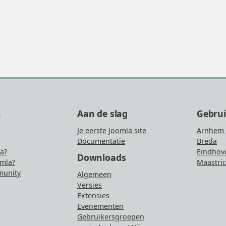
n
Aan de slag
Gebru
Je eerste Joomla site
Arnhem 
Documentatie
Breda
la?
Eindhov
Downloads
mla?
Maastric
unity
Algemeen
Versies
Extensies
Evenementen
Gebruikersgroepen