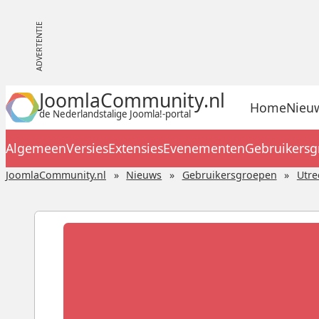
JoomlaCommunity.nl
Home
Nieu
de Nederlandstalige Joomla!-portal
Algemeen
Versies
Extensies
Evenementen
Gebruikers
JoomlaCommunity.nl
Nieuws
Gebruikersgroepen
Utre