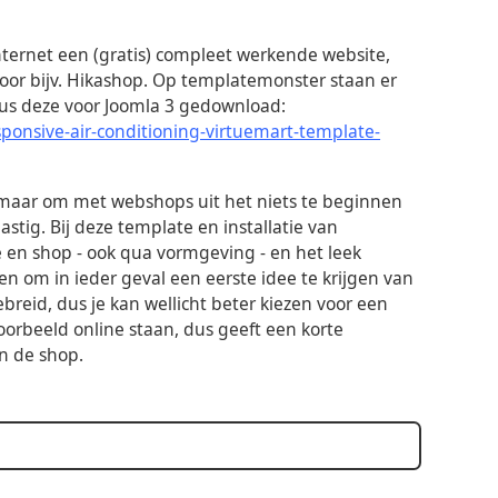
nternet een (gratis) compleet werkende website,
or bijv. Hikashop. Op templatemonster staan er
 dus deze voor Joomla 3 gedownload:
onsive-air-conditioning-virtuemart-template-
 maar om met webshops uit het niets te beginnen
astig. Bij deze template en installatie van
en shop - ook qua vormgeving - en het leek
n om in ieder geval een eerste idee te krijgen van
ebreid, dus je kan wellicht beter kiezen voor een
oorbeeld online staan, dus geeft een korte
n de shop.