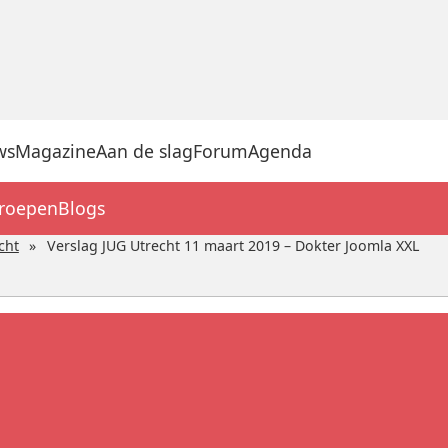
ws
Magazine
Aan de slag
Forum
Agenda
groepen
Blogs
cht
Verslag JUG Utrecht 11 maart 2019 – Dokter Joomla XXL