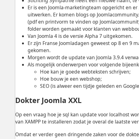
Stichting Sympathie heeft een nieuwe naam, te 
Er is een Joomla-marketingteam opgericht en er
uitwerken. Er komen blogs op Joomlacommunity.
(pdf en printvorm te vinden op Joomlacommunity.
folder worden gemaakt voor klanten van webbo
Van Joomla 4 is de versie Alpha 7 uitgekomen.
Er zijn Franse Joomladagen geweest op 8 en 9 ma
gekomen.
Morgen wordt de update van Joomla 3.9.4 verwa
Als mogelijk onderwerpen voor volgende bije
Hoe kan je goede webteksten schrijven;
Hoe bouw je een webshop;
SEO (is alweer een tijdje geleden en Google
Dokter Joomla XXL
Op een vraag hoe je sql kan update voor localhost w
van XAMPP te installeren zodat je overal de laatste ver
Omdat er verder geen dringende zaken voor de dokter z