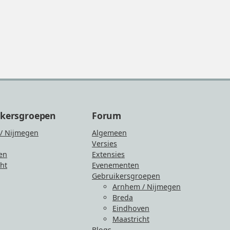
ikersgroepen
Forum
/ Nijmegen
Algemeen
Versies
en
Extensies
ht
Evenementen
Gebruikersgroepen
Arnhem / Nijmegen
Breda
Eindhoven
Maastricht
Blogs