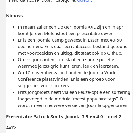
11 februari 2019
Door:
Categorie:
Utrecht
Nieuws
In maart zal er een Dokter Joomla XXL zijn en in april
komt Jeroen Molensloot een presentatie geven.
Er is een Joomla Camp geweest in Essen met 40-50
deelnemers. Er is daar een .htaccess-bestand getoond
met voorbeelden en uitleg, dit staat ook op Github.
Op cssgridgarden.com staat een soort spelletje
waarmee je css-grid kunt leren, leuk en leerzaam.
Op 10 november zal in Londen de Joomla World
Conference plaatsvinden. Er is een oproep voor
suggesties voor sprekers.
Frits Jongbloets heeft via een keuze-optie een sortering
toegevoegd in de module “meest populaire tags”. Dit
wordt in een nieuwere versie van Joomla opgenomen.
P
resentatie
Patrick Smits: Joomla 3.9 en 4.0 – deel 2
AVG: