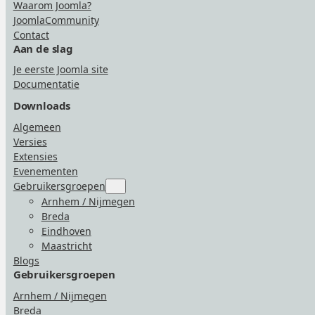
Waarom Joomla?
JoomlaCommunity
Contact
Aan de slag
Je eerste Joomla site
Documentatie
Downloads
Algemeen
Versies
Extensies
Evenementen
Gebruikersgroepen
Submenu
for
Arnhem / Nijmegen
“Gebruikersgroepen”
Breda
Eindhoven
Maastricht
Blogs
Gebruikersgroepen
Arnhem / Nijmegen
Breda