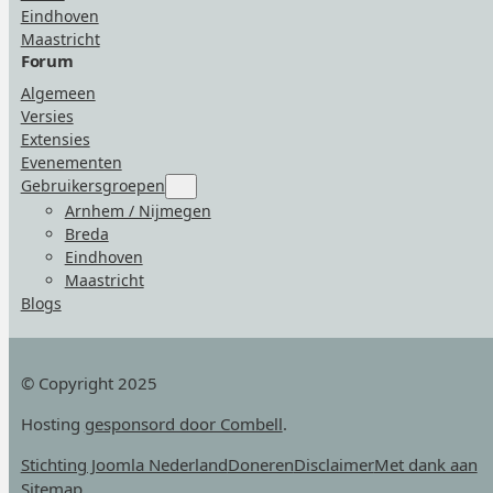
Eindhoven
Maastricht
Forum
Algemeen
Versies
Extensies
Evenementen
Gebruikersgroepen
Submenu
for
Arnhem / Nijmegen
“Gebruikersgroepen”
Breda
Eindhoven
Maastricht
Blogs
© Copyright 2025
Hosting
gesponsord door Combell
.
Stichting Joomla Nederland
Doneren
Disclaimer
Met dank aan
Sitemap