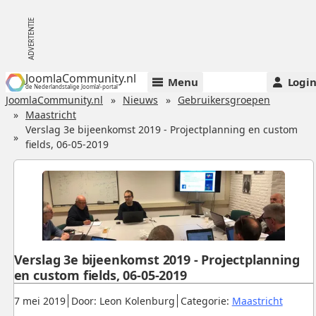
JoomlaCommunity.nl
Menu
Logi
de Nederlandstalige Joomla!-portal
JoomlaCommunity.nl
Nieuws
Gebruikersgroepen
Maastricht
Verslag 3e bijeenkomst 2019 - Projectplanning en custom
fields, 06-05-2019
Verslag 3e bijeenkomst 2019 - Projectplanning
en custom fields, 06-05-2019
Gepubliceerd:
.
.
.
7 mei 2019
Door: Leon Kolenburg
Categorie:
Maastricht