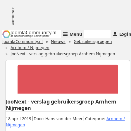
JoomlaCommunity.nl
Menu
Logi
de Nederlandstalige Joomla!-portal
JoomlaCommunity.nl
Nieuws
Gebruikersgroepen
Arnhem / Nijmegen
JooNext - verslag gebruikersgroep Arnhem Nijmegen
JooNext - verslag gebruikersgroep Arnhem
Nijmegen
Gepubliceerd:
.
.
18 april 2019
Door: Hans van der Meer
Categorie:
Arnhem /
.
Nijmegen