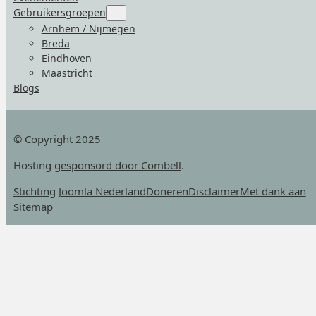
Gebruikersgroepen
Submenu
for
Arnhem / Nijmegen
“Gebruikersgroepen”
Breda
Eindhoven
Maastricht
Blogs
© Copyright 2025
Hosting
gesponsord door Combell
.
Stichting Joomla Nederland
Doneren
Disclaimer
Met dank aan
Sitemap