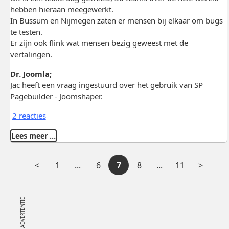
hebben hieraan meegewerkt.
In Bussum en Nijmegen zaten er mensen bij elkaar om bugs
te testen.
Er zijn ook flink wat mensen bezig geweest met de
vertalingen.
Dr. Joomla;
Jac heeft een vraag ingestuurd over het gebruik van SP
Pagebuilder - Joomshaper.
2 reacties
Lees meer …
V
Tussenliggende
Tussenliggende
V
1
...
6
7
8
...
11
o
pagina's
pagina's
o
r
l
i
g