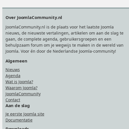
g
e
Footer
Over JoomlaCommunity.nl
e
n
JoomlaCommunity.nl is de plaats voor het laatste Joomla
d
nieuws, de nieuwste vertalingen, artikelen om aan de slag te
gaan, de complete agenda, gebruikersgroepen en een
e
behulpzaam forum om je wegwijs te maken in de wereld van
Joomla. Voor én door de Nederlandse Joomla-community!
Algemeen
Nieuws
Agenda
Wat is Joomla?
Waarom Joomla?
JoomlaCommunity
Contact
Aan de slag
Je eerste Joomla site
Documentatie
Downloads