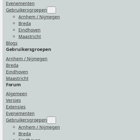
Evenementen
Gebruikersgroepen
Submenu
for
Arnhem / Nijmegen
“Gebruikersgroepen”
Breda
Eindhoven
Maastricht
Blogs
Gebruikersgroepen
Arnhem / Nijmegen
Breda
Eindhoven
Maastricht
Forum
Algemeen
Versies
Extensies
Evenementen
Gebruikersgroepen
Submenu
for
Arnhem / Nijmegen
“Gebruikersgroepen”
Breda