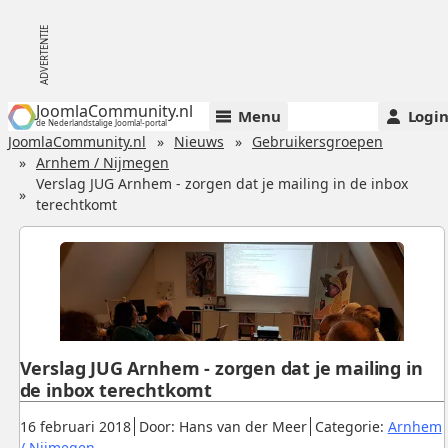
JoomlaCommunity.nl
Menu
Logi
de Nederlandstalige Joomla!-portal
JoomlaCommunity.nl
Nieuws
Gebruikersgroepen
Arnhem / Nijmegen
Verslag JUG Arnhem - zorgen dat je mailing in de inbox
terechtkomt
Verslag JUG Arnhem - zorgen dat je mailing in
de inbox terechtkomt
Gepubliceerd:
.
.
16 februari 2018
Door: Hans van der Meer
Categorie:
Arnhem
.
/ Nijmegen