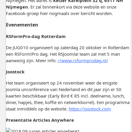
Nijmegen. Het adres is
Keizer Karelplein 32 q
,
6511 NH
Nijmegen
. Er zal binnenkort via deze website en onze
Facebook-groep hier nogmaals over bericht worden.
Evenementen
RSFormPro-dag Rotterdam
De JUG010 organiseert op zaterdag 20 oktober in Rotterdam
een RSForm!Pro dag. Het RSJoomla! team zal met 5 man
aanwezig zijn. Meer info:
//www.rsformprodag.nl/
Joostock
Het team organiseert op 24 november weer de enigste
Joomla unconference van Nederland en dit jaar zijn er 50
kaarten beschikbaar (Early Bird € 85 incl. deelname, lunch,
diner, hapjes, thee, koffie en netwerkborrel). Een programma
staat inmiddels op de website.
https://joostock.com
Presentatie Articles Anywhere