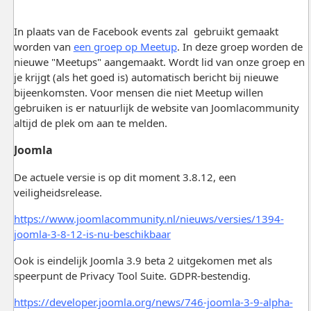
In plaats van de Facebook events zal gebruikt gemaakt
worden van
een groep op Meetup
. In deze groep worden de
nieuwe "Meetups" aangemaakt. Wordt lid van onze groep en
je krijgt (als het goed is) automatisch bericht bij nieuwe
bijeenkomsten. Voor mensen die niet Meetup willen
gebruiken is er natuurlijk de website van Joomlacommunity
altijd de plek om aan te melden.
Joomla
De actuele versie is op dit moment 3.8.12, een
veiligheidsrelease.
https://www.joomlacommunity.nl/nieuws/versies/1394-
joomla-3-8-12-is-nu-beschikbaar
Ook is eindelijk Joomla 3.9 beta 2 uitgekomen met als
speerpunt de Privacy Tool Suite. GDPR-bestendig.
https://developer.joomla.org/news/746-joomla-3-9-alpha-