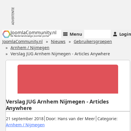
JoomlaCommunity.nl
Menu
Logi
de Nederlandstalige Joomla!-portal
JoomlaCommunity.nl
Nieuws
Gebruikersgroepen
Arnhem / Nijmegen
Verslag JUG Arnhem Nijmegen - Articles Anywhere
Verslag JUG Arnhem Nijmegen - Articles
Anywhere
Gepubliceerd:
.
.
21 september 2018
Door: Hans van der Meer
Categorie:
.
Arnhem / Nijmegen