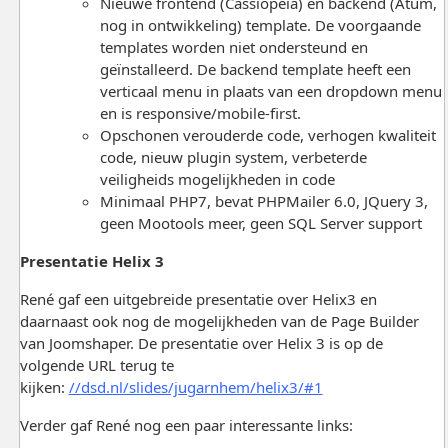
Nieuwe frontend (Cassiopeia) en backend (Atum,
nog in ontwikkeling) template. De voorgaande
templates worden niet ondersteund en
geïnstalleerd. De backend template heeft een
verticaal menu in plaats van een dropdown menu
en is responsive/mobile-first.
Opschonen verouderde code, verhogen kwaliteit
code, nieuw plugin system, verbeterde
veiligheids mogelijkheden in code
Minimaal PHP7, bevat PHPMailer 6.0, JQuery 3,
geen Mootools meer, geen SQL Server support
Presentatie Helix 3
René gaf een uitgebreide presentatie over Helix3 en
daarnaast ook nog de mogelijkheden van de Page Builder
van Joomshaper. De presentatie over Helix 3 is op de
volgende URL terug te
kijken:
//dsd.nl/slides/jugarnhem/helix3/#1
Verder gaf René nog een paar interessante links: