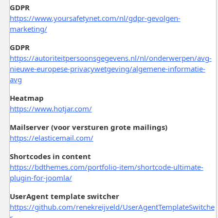
GDPR
https://www.yoursafetynet.com/nl/gdpr-gevolgen-
marketing/
GDPR
https://autoriteitpersoonsgegevens.nl/nl/onderwerpen/avg-
nieuwe-europese-privacywetgeving/algemene-informatie-
avg
Heatmap
https://www.hotjar.com/
Mailserver (voor versturen grote mailings)
https://elasticemail.com/
Shortcodes in content
https://bdthemes.com/portfolio-item/shortcode-ultimate-
plugin-for-joomla/
UserAgent template switcher
https://github.com/renekreijveld/UserAgentTemplateSwitche
r