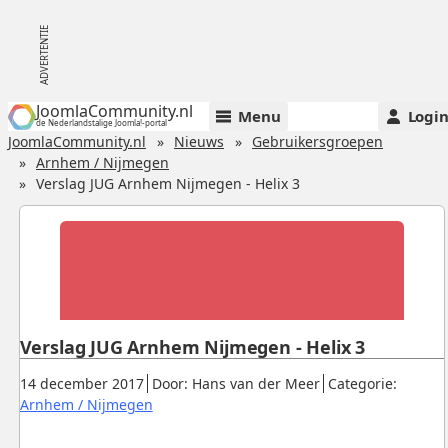
JoomlaCommunity.nl
Menu
Logi
de Nederlandstalige Joomla!-portal
JoomlaCommunity.nl
Nieuws
Gebruikersgroepen
Arnhem / Nijmegen
Verslag JUG Arnhem Nijmegen - Helix 3
Verslag JUG Arnhem Nijmegen - Helix 3
Gepubliceerd:
.
.
14 december 2017
Door: Hans van der Meer
Categorie:
.
Arnhem / Nijmegen