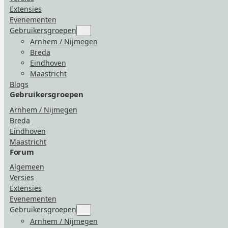
Extensies
Evenementen
Gebruikersgroepen
Submenu
for
Arnhem / Nijmegen
“Gebruikersgroepen”
Breda
Eindhoven
Maastricht
Blogs
Gebruikersgroepen
Arnhem / Nijmegen
Breda
Eindhoven
Maastricht
Forum
Algemeen
Versies
Extensies
Evenementen
Gebruikersgroepen
Submenu
for
Arnhem / Nijmegen
“Gebruikersgroepen”