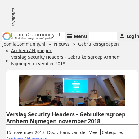
JoomlaCommunity.nl
Menu
Logi
de Nederlandstalige Joomla!-portal
JoomlaCommunity.nl
Nieuws
Gebruikersgroepen
Arnhem / Nijmegen
Verslag Security Headers - Gebruikersgroep Arnhem
Nijmegen november 2018
Verslag Security Headers - Gebruikersgroep
Arnhem Nijmegen november 2018
Gepubliceerd:
.
.
15 november 2018
Door: Hans van der Meer
Categorie:
.
Arnhem / Nijmegen