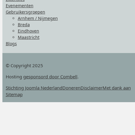
Evenementen
Gebruikersgroepen
Arnhem / Nijmegen
Breda
Eindhoven
Maastricht
Blogs
© Copyright 2025
Hosting
gesponsord door Combell
.
Stichting Joomla Nederland
Doneren
Disclaimer
Met dank aan
Sitemap