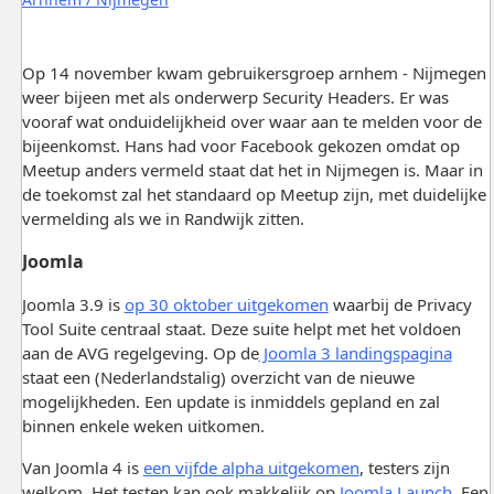
Op 14 november kwam gebruikersgroep arnhem - Nijmegen
weer bijeen met als onderwerp Security Headers. Er was
vooraf wat onduidelijkheid over waar aan te melden voor de
bijeenkomst. Hans had voor Facebook gekozen omdat op
Meetup anders vermeld staat dat het in Nijmegen is. Maar in
de toekomst zal het standaard op Meetup zijn, met duidelijke
vermelding als we in Randwijk zitten.
Joomla
Joomla 3.9 is
op 30 oktober uitgekomen
waarbij de Privacy
Tool Suite centraal staat. Deze suite helpt met het voldoen
aan de AVG regelgeving. Op de
Joomla 3 landingspagina
staat een (Nederlandstalig) overzicht van de nieuwe
mogelijkheden. Een update is inmiddels gepland en zal
binnen enkele weken uitkomen.
Van Joomla 4 is
een vijfde alpha uitgekomen
, testers zijn
welkom. Het testen kan ook makkelijk op
Joomla Launch
. Een