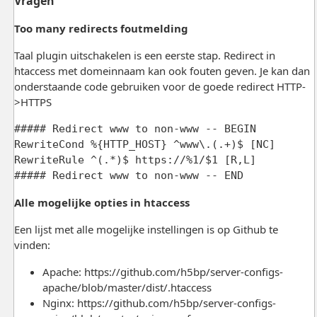
Vragen
Too many redirects foutmelding
Taal plugin uitschakelen is een eerste stap. Redirect in
htaccess met domeinnaam kan ook fouten geven. Je kan dan
onderstaande code gebruiken voor de goede redirect HTTP-
>HTTPS
##### Redirect www to non-www -- BEGIN 

RewriteCond %{HTTP_HOST} ^www\.(.+)$ [NC] 

RewriteRule ^(.*)$ https://%1/$1 [R,L] 

##### Redirect www to non-www -- END
Alle mogelijke opties in htaccess
Een lijst met alle mogelijke instellingen is op Github te
vinden:
Apache: https://github.com/h5bp/server-configs-
apache/blob/master/dist/.htaccess
Nginx: https://github.com/h5bp/server-configs-