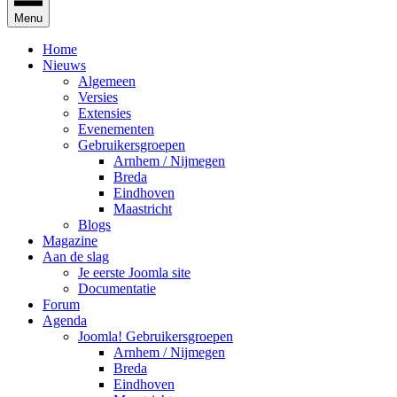
Menu
Home
Nieuws
Algemeen
Versies
Extensies
Evenementen
Gebruikersgroepen
Arnhem / Nijmegen
Breda
Eindhoven
Maastricht
Blogs
Magazine
Aan de slag
Je eerste Joomla site
Documentatie
Forum
Agenda
Joomla! Gebruikersgroepen
Arnhem / Nijmegen
Breda
Eindhoven