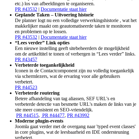
etc.) los van afbeeldingen te organiseren.
PR #43532
|
Documentatie staat hier
Geplande Taken – Uitvoering historie
De planner logt nu een volledige verwerkingshistorie , wat het
makkelijker maakt om geautomatiseerde taken te monitoren
en problemen op te lossen.
PR #43532
|
Documentatie staat hier
“Lees verder” Link opties
Een nieuwe instelling geeft sitebeheerders de mogelijkheid
om de artikeltitel te tonen of verbergen in “Lees verder” links.
PR #43457
Verbeterde toegankelijkheid
Iconen in de Contactcomponent zijn nu volledig toegankelijk
via schermlezers, wat de ervaring voor alle gebruikers
verbetert.
PR #44523
Verbeterde routering
Betere afhandeling van tag aliassen, SEF URL's en
verbeterde detectie van besmette URL's maken de links van je
site meer consistent en SEO-vriendelijk.
PR #44515
,
PR #44477
,
PR #43992
Moderne plugin-events
Joomla gaat verder met de overgang naar 'typed event classes'
in core plugins, wat de leesbaarheid en IDE ondersteuning
verbetert.