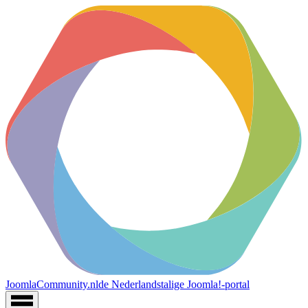
JoomlaCommunity.nl
de Nederlandstalige Joomla!-portal