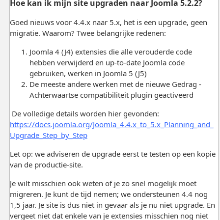
Hoe kan ik mijn site upgraden naar Joomla 5.2.2?
Goed nieuws voor 4.4.x naar 5.x, het is een upgrade, geen
migratie. Waarom? Twee belangrijke redenen:
Joomla 4 (J4) extensies die alle verouderde code
hebben verwijderd en up-to-date Joomla code
gebruiken, werken in Joomla 5 (J5)
De meeste andere werken met de nieuwe Gedrag -
Achterwaartse compatibiliteit plugin geactiveerd
De volledige details worden hier gevonden:
https://docs.joomla.org/Joomla_4.4.x_to_5.x_Planning_and_
Upgrade_Step_by_Step
Let op: we adviseren de upgrade eerst te testen op een kopie
van de productie-site.
Je wilt misschien ook weten of je zo snel mogelijk moet
migreren. Je kunt de tijd nemen; we ondersteunen 4.4 nog
1,5 jaar. Je site is dus niet in gevaar als je nu niet upgrade. En
vergeet niet dat enkele van je extensies misschien nog niet