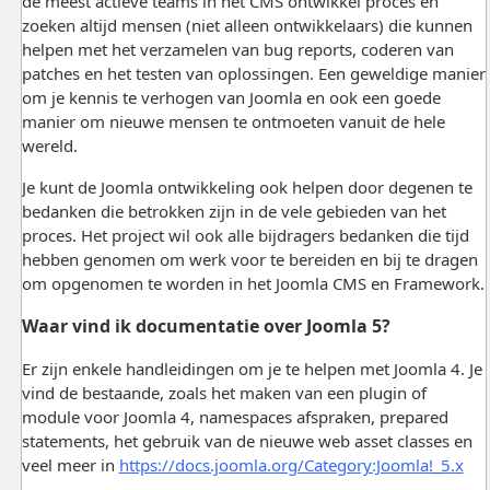
de meest actieve teams in het CMS ontwikkel proces en
zoeken altijd mensen (niet alleen ontwikkelaars) die kunnen
helpen met het verzamelen van bug reports, coderen van
patches en het testen van oplossingen. Een geweldige manier
om je kennis te verhogen van Joomla en ook een goede
manier om nieuwe mensen te ontmoeten vanuit de hele
wereld.
Je kunt de Joomla ontwikkeling ook helpen door degenen te
bedanken die betrokken zijn in de vele gebieden van het
proces. Het project wil ook alle bijdragers bedanken die tijd
hebben genomen om werk voor te bereiden en bij te dragen
om opgenomen te worden in het Joomla CMS en Framework.
Waar vind ik documentatie over Joomla 5?
Er zijn enkele handleidingen om je te helpen met Joomla 4. Je
vind de bestaande, zoals het maken van een plugin of
module voor Joomla 4, namespaces afspraken, prepared
statements, het gebruik van de nieuwe web asset classes en
veel meer in
https://docs.joomla.org/Category:Joomla!_5.x