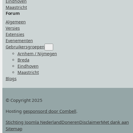
Eindhoven
Maastricht
Forum
Algemeen
Versies
Extensies
Evenementen
Gebruikersgroepen
Submenu
for
Arnhem / Nijmegen
“Gebruikersgroepen”
Breda
Eindhoven
Maastricht
Blogs
© Copyright 2025
Hosting
gesponsord door Combell
.
Stichting Joomla Nederland
Doneren
Disclaimer
Met dank aan
Sitemap