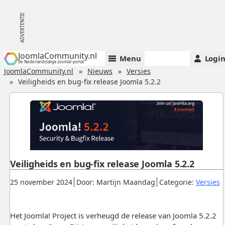
JoomlaCommunity.nl
Menu
Logi
de Nederlandstalige Joomla!-portal
JoomlaCommunity.nl
Nieuws
Versies
Veiligheids en bug-fix release Joomla 5.2.2
Veiligheids en bug-fix release Joomla 5.2.2
Gepubliceerd:
.
.
.
25 november 2024
Door: Martijn Maandag
Categorie:
Versies
Het Joomla! Project is verheugd de release van Joomla 5.2.2