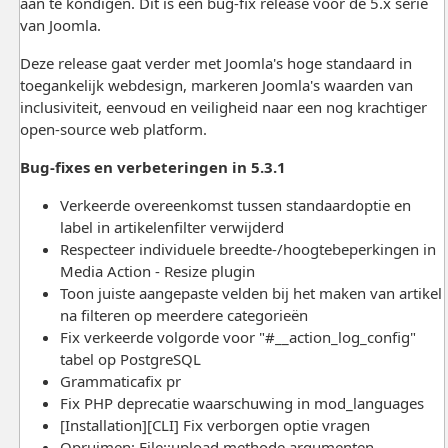
aan te kondigen. Dit is een bug-fix release voor de 5.x serie
van Joomla.
Deze release gaat verder met Joomla's hoge standaard in
toegankelijk webdesign, markeren Joomla's waarden van
inclusiviteit, eenvoud en veiligheid naar een nog krachtiger
open-source web platform.
Bug-fixes en verbeteringen in 5.3.1
Verkeerde overeenkomst tussen standaardoptie en
label in artikelenfilter verwijderd
Respecteer individuele breedte-/hoogtebeperkingen in
Media Action - Resize plugin
Toon juiste aangepaste velden bij het maken van artikel
na filteren op meerdere categorieën
Fix verkeerde volgorde voor "#__action_log_config"
tabel op PostgreSQL
Grammaticafix pr
Fix PHP deprecatie waarschuwing in mod_languages
[Installation][CLI] Fix verborgen optie vragen
Opruimen: File::upload methode argumenten