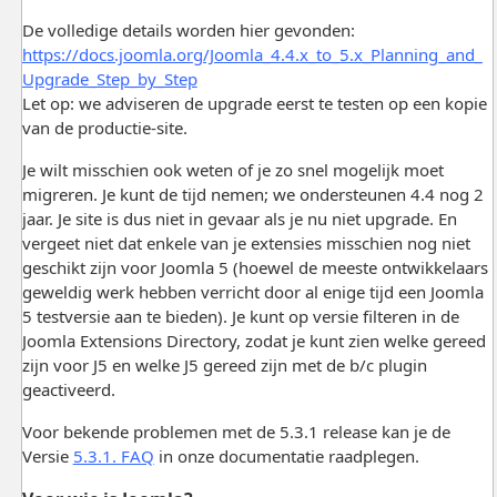
De volledige details worden hier gevonden:
https://docs.joomla.org/Joomla_4.4.x_to_5.x_Planning_and_
Upgrade_Step_by_Step
Let op: we adviseren de upgrade eerst te testen op een kopie
van de productie-site.
Je wilt misschien ook weten of je zo snel mogelijk moet
migreren. Je kunt de tijd nemen; we ondersteunen 4.4 nog 2
jaar. Je site is dus niet in gevaar als je nu niet upgrade. En
vergeet niet dat enkele van je extensies misschien nog niet
geschikt zijn voor Joomla 5 (hoewel de meeste ontwikkelaars
geweldig werk hebben verricht door al enige tijd een Joomla
5 testversie aan te bieden). Je kunt op versie filteren in de
Joomla Extensions Directory, zodat je kunt zien welke gereed
zijn voor J5 en welke J5 gereed zijn met de b/c plugin
geactiveerd.
Voor bekende problemen met de 5.3.1 release kan je de
Versie
5.3.1. FAQ
in onze documentatie raadplegen.