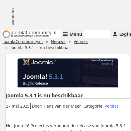
JoomlaCommunity.nl
Menu
Logi
de Nederlandstalige Joomla!-portal
JoomlaCommunity.nl
Nieuws
Versies
Joomla 5.3.1 is nu beschikbaar
Joomla 5.3.1 is nu beschikbaar
Gepubliceerd:
.
.
.
27 mei 2025
Door: Hans van der Meer
Categorie:
Versies
Het Joomla! Project is verheugd de release van Joomla 5.3.1