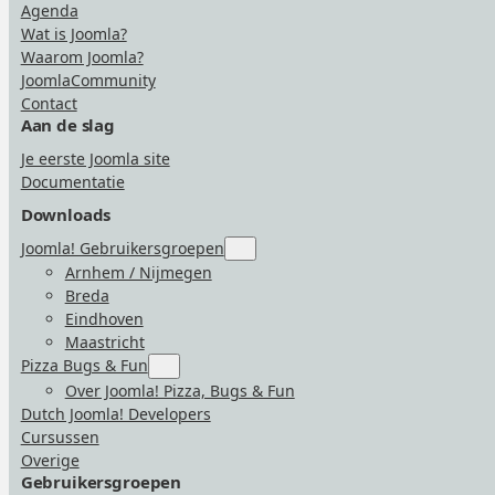
Agenda
Wat is Joomla?
Waarom Joomla?
JoomlaCommunity
Contact
Aan de slag
Je eerste Joomla site
Documentatie
Downloads
Joomla! Gebruikersgroepen
Submenu
for
Arnhem / Nijmegen
“Joomla!
Breda
Gebruikersgroepen”
Eindhoven
Maastricht
Pizza Bugs & Fun
Submenu
for
Over Joomla! Pizza, Bugs & Fun
“Pizza
Dutch Joomla! Developers
Bugs
&
Cursussen
Fun”
Overige
Gebruikersgroepen