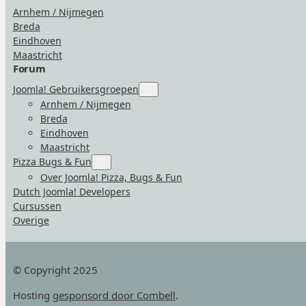
Arnhem / Nijmegen
Breda
Eindhoven
Maastricht
Forum
Joomla! Gebruikersgroepen
Submenu
for
Arnhem / Nijmegen
“Joomla!
Breda
Gebruikersgroepen”
Eindhoven
Maastricht
Pizza Bugs & Fun
Submenu
for
Over Joomla! Pizza, Bugs & Fun
“Pizza
Dutch Joomla! Developers
Bugs
&
Cursussen
Fun”
Overige
© Copyright 2025
Hosting
gesponsord door Combell
.