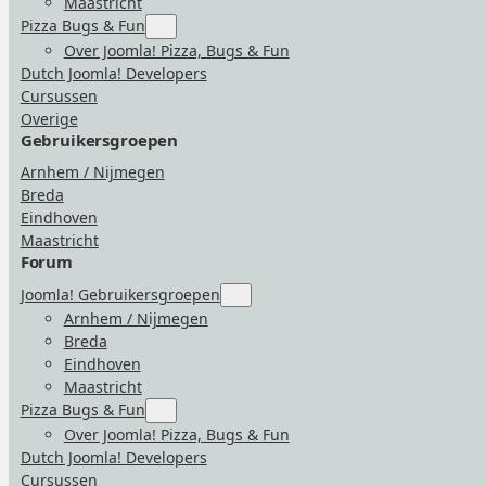
Maastricht
Pizza Bugs & Fun
Submenu
for
Over Joomla! Pizza, Bugs & Fun
“Pizza
Dutch Joomla! Developers
Bugs
&
Cursussen
Fun”
Overige
Gebruikersgroepen
Arnhem / Nijmegen
Breda
Eindhoven
Maastricht
Forum
Joomla! Gebruikersgroepen
Submenu
for
Arnhem / Nijmegen
“Joomla!
Breda
Gebruikersgroepen”
Eindhoven
Maastricht
Pizza Bugs & Fun
Submenu
for
Over Joomla! Pizza, Bugs & Fun
“Pizza
Dutch Joomla! Developers
Bugs
&
Cursussen