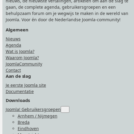
nieuws, de nieuwste vertalingen, artikelen om aan de slag te
gaan, de complete agenda, gebruikersgroepen en een
behulpzaam forum om je wegwijs te maken in de wereld van
Joomla. Voor én door de Nederlandse Joomla-community!
Algemeen
Nieuws
Agenda
Wat is Joomla?
Waarom Joomla?
JoomlaCommunity
Contact
Aan de slag
Je eerste Joomla site
Documentatie
Downloads
Joomla! Gebruikersgroepen
Submenu
for
Arnhem / Nijmegen
“Joomla!
Breda
Gebruikersgroepen”
Eindhoven