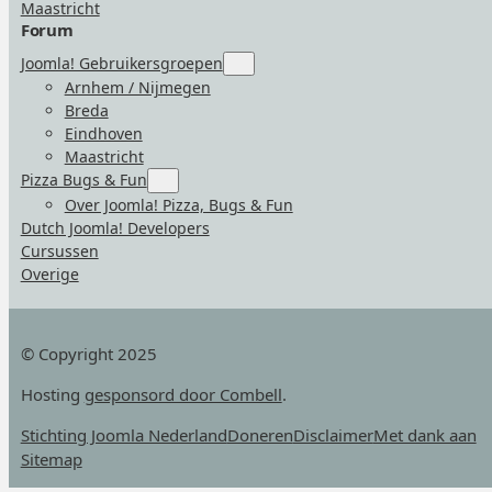
Maastricht
Forum
Joomla! Gebruikersgroepen
Submenu
for
Arnhem / Nijmegen
“Joomla!
Breda
Gebruikersgroepen”
Eindhoven
Maastricht
Pizza Bugs & Fun
Submenu
for
Over Joomla! Pizza, Bugs & Fun
“Pizza
Dutch Joomla! Developers
Bugs
&
Cursussen
Fun”
Overige
© Copyright 2025
Hosting
gesponsord door Combell
.
Stichting Joomla Nederland
Doneren
Disclaimer
Met dank aan
Sitemap