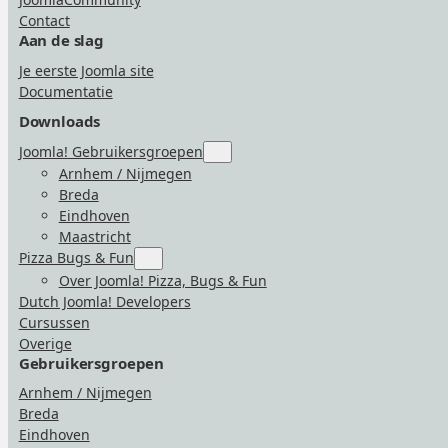
Contact
Aan de slag
Je eerste Joomla site
Documentatie
Downloads
Joomla! Gebruikersgroepen
Submenu
for
Arnhem / Nijmegen
“Joomla!
Breda
Gebruikersgroepen”
Eindhoven
Maastricht
Pizza Bugs & Fun
Submenu
for
Over Joomla! Pizza, Bugs & Fun
“Pizza
Dutch Joomla! Developers
Bugs
&
Cursussen
Fun”
Overige
Gebruikersgroepen
Arnhem / Nijmegen
Breda
Eindhoven