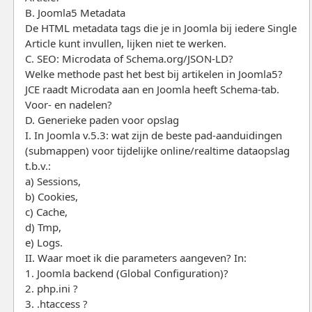
B. Joomla5 Metadata
De HTML metadata tags die je in Joomla bij iedere Single
Article kunt invullen, lijken niet te werken.
C. SEO: Microdata of Schema.org/JSON-LD?
Welke methode past het best bij artikelen in Joomla5?
JCE raadt Microdata aan en Joomla heeft Schema-tab.
Voor- en nadelen?
D. Generieke paden voor opslag
I. In Joomla v.5.3: wat zijn de beste pad-aanduidingen
(submappen) voor tijdelijke online/realtime dataopslag
t.b.v.:
a) Sessions,
b) Cookies,
c) Cache,
d) Tmp,
e) Logs.
II. Waar moet ik die parameters aangeven? In:
1. Joomla backend (Global Configuration)?
2. php.ini ?
3. .htaccess ?