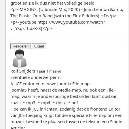
groot en zie ik dus niet het volledige beeld.
<p>IMAGINE. (Ultimate Mix, 2020) - John Lennon &amp;
The Plastic Ono Band (with the Flux Fiddlers) HD</p>
<p>{youtube https://www.youtube.com/watch?
v=YkgkThdzX-8}</p>
Reageren
Citaat
Rolf Snijders
1 jaar 1 maand
Eventuele onderwerpen?:
A. JCE editor en nieuwe Joomla File-map:
Joomla5 heeft, naast de Media-map, nu ook een File-
map, waarin je andersoortige bestanden kunt opslaan,
zoals: *.mp3, *.mp4, *.docx, *.pdf.
Hoe kan ik JCE inrichten, zodanig dat de frontend Editor
van JCE toegang krijgt tot deze speciale File-map om een
muziek-bestand te plaatsen tussen de tekst in een Single
Article?