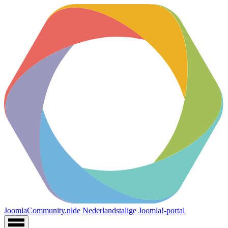
JoomlaCommunity.nl
de Nederlandstalige Joomla!-portal