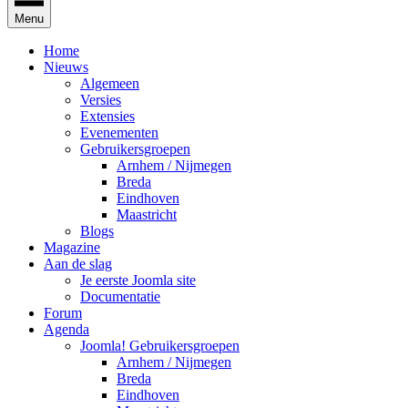
Menu
Home
Nieuws
Algemeen
Versies
Extensies
Evenementen
Gebruikersgroepen
Arnhem / Nijmegen
Breda
Eindhoven
Maastricht
Blogs
Magazine
Aan de slag
Je eerste Joomla site
Documentatie
Forum
Agenda
Joomla! Gebruikersgroepen
Arnhem / Nijmegen
Breda
Eindhoven