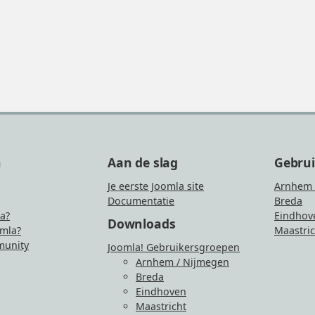
n
Aan de slag
Gebru
Je eerste Joomla site
Arnhem 
Documentatie
Breda
la?
Eindhov
Downloads
mla?
Maastric
unity
Joomla! Gebruikersgroepen
Arnhem / Nijmegen
Breda
Eindhoven
Maastricht