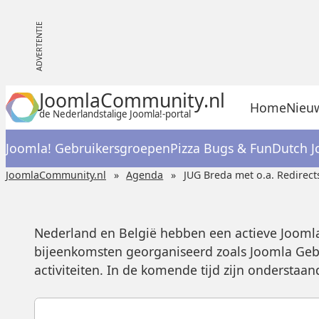
JoomlaCommunity.nl
Home
Nieu
de Nederlandstalige Joomla!-portal
Joomla! Gebruikersgroepen
Pizza Bugs & Fun
Dutch J
JoomlaCommunity.nl
Agenda
JUG Breda met o.a. Redirect
Nederland en België hebben een actieve Jooml
bijeenkomsten georganiseerd zoals Joomla Geb
activiteiten. In de komende tijd zijn ondersta