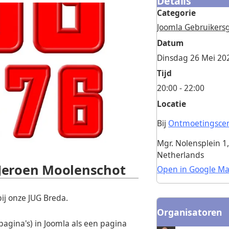
Details
Categorie
Joomla Gebruikers
Datum
Dinsdag 26 Mei 20
Tijd
20:00 - 22:00
Locatie
Bij
Ontmoetingscen
Mgr. Nolensplein 1
Netherlands
- Jeroen Moolenschot
Open in Google M
ij onze JUG Breda.
Organisatoren
pagina's) in Joomla als een pagina