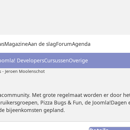
ws
Magazine
Aan de slag
Forum
Agenda
oomla! Developers
Cursussen
Overige
s - Jeroen Moolenschot
acommunity. Met grote regelmaat worden er door het
ruikersgroepen, Pizza Bugs & Fun, de Joomla!Dagen 
ande bijeenkomsten gepland.