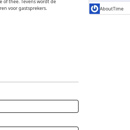
ie of thee. Tevens wordt de
ren voor gastsprekers.
AboutTime