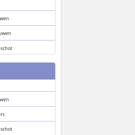
uwen
euwen
nschot
uwen
rs
nschot