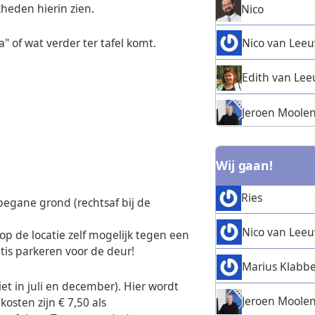
kheden hierin zien.
Nico
Nico van Lee
a" of wat verder ter tafel komt.
Edith van Le
Jeroen Moole
Wij gaan!
Ries
egane grond (rechtsaf bij de
Nico van Lee
op de locatie zelf mogelijk tegen een
atis parkeren voor de deur!
Marius Klabbe
et in juli en december). Hier wordt
Jeroen Moole
osten zijn € 7,50 als