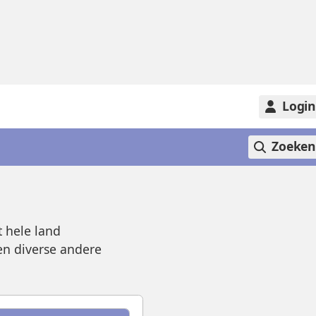
Logi
Zoeke
 hele land
en diverse andere