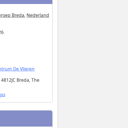
groep Breda
,
Nederland
26
trum De Vlieren
, 4812JC Breda, The
aps