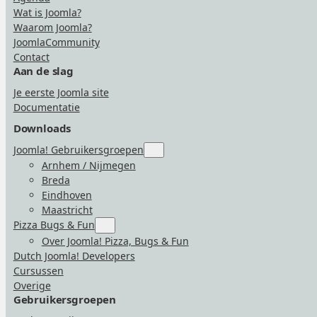
Wat is Joomla?
Waarom Joomla?
JoomlaCommunity
Contact
Aan de slag
Je eerste Joomla site
Documentatie
Downloads
Joomla! Gebruikersgroepen
Submenu
for
Arnhem / Nijmegen
“Joomla!
Breda
Gebruikersgroepen”
Eindhoven
Maastricht
Pizza Bugs & Fun
Submenu
for
Over Joomla! Pizza, Bugs & Fun
“Pizza
Dutch Joomla! Developers
Bugs
&
Cursussen
Fun”
Overige
Gebruikersgroepen