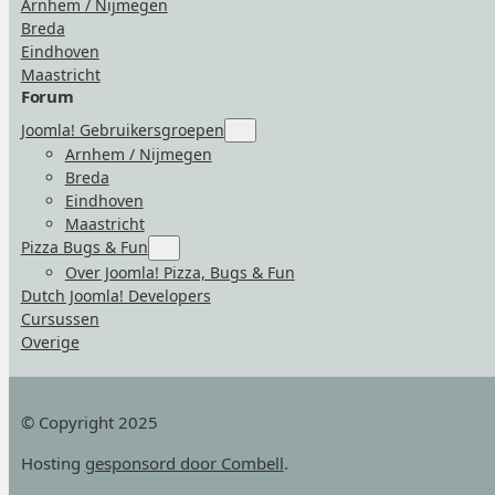
Arnhem / Nijmegen
Breda
Eindhoven
Maastricht
Forum
Joomla! Gebruikersgroepen
Submenu
for
Arnhem / Nijmegen
“Joomla!
Breda
Gebruikersgroepen”
Eindhoven
Maastricht
Pizza Bugs & Fun
Submenu
for
Over Joomla! Pizza, Bugs & Fun
“Pizza
Dutch Joomla! Developers
Bugs
&
Cursussen
Fun”
Overige
© Copyright 2025
Hosting
gesponsord door Combell
.