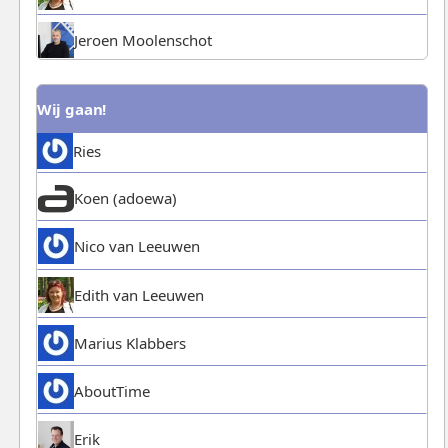
Jeroen Moolenschot
Wij gaan!
Ries
Koen (adoewa)
Nico van Leeuwen
Edith van Leeuwen
Marius Klabbers
AboutTime
Erik