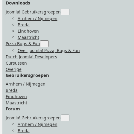
Downloads
Joomla! Gebruikersgroepen
Submenu
for
Arnhem / Nijmegen
“Joomla!
Breda
Gebruikersgroepen”
Eindhoven
Maastricht
Pizza Bugs & Fun
Submenu
for
Over Joomla! Pizza, Bugs & Fun
“Pizza
Dutch Joomla! Developers
Bugs
&
Cursussen
Fun”
Overige
Gebruikersgroepen
Arnhem / Nijmegen
Breda
Eindhoven
Maastricht
Forum
Joomla! Gebruikersgroepen
Submenu
for
Arnhem / Nijmegen
“Joomla!
Breda
Gebruikersgroepen”