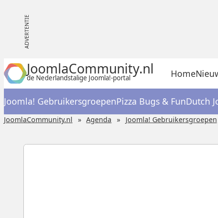
JoomlaCommunity.nl
Home
Nieu
de Nederlandstalige Joomla!-portal
Joomla! Gebruikersgroepen
Pizza Bugs & Fun
Dutch J
JoomlaCommunity.nl
Agenda
Joomla! Gebruikersgroepen