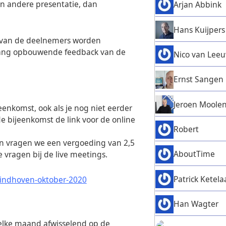
en andere presentatie, dan
Arjan Abbink
Hans Kuijpers
n van de deelnemers worden
tvang opbouwende feedback van de
Nico van Lee
Ernst Sangen
Jeroen Moole
enkomst, ook als je nog niet eerder
e bijeenkomst de link voor de online
Robert
n vragen we een vergoeding van 2,5
AboutTime
e vragen bij de live meetings.
Patrick Ketela
indhoven-oktober-2020
Han Wagter
elke maand afwisselend op de