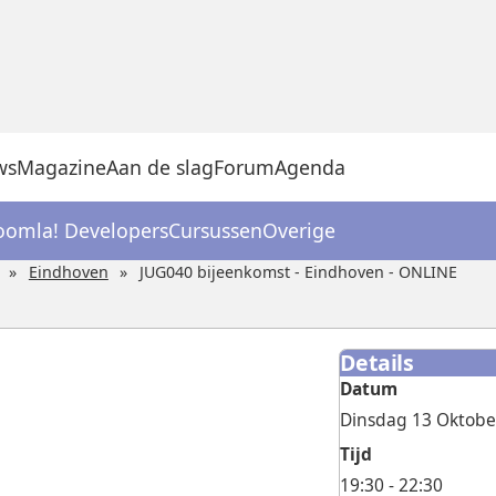
ws
Magazine
Aan de slag
Forum
Agenda
oomla! Developers
Cursussen
Overige
Eindhoven
JUG040 bijeenkomst - Eindhoven - ONLINE
Details
Datum
Dinsdag 13 Oktobe
Tijd
19:30 - 22:30