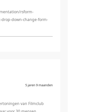
mentation/rsform-
c-drop-down-change-form-
5 jaren 9 maanden
vertoningen van Filmclub
maar voor 30 mensen.