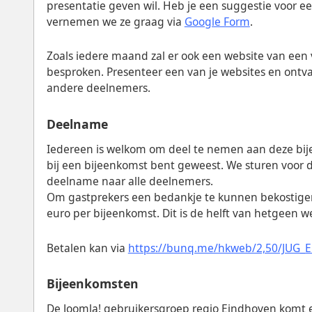
presentatie geven wil. Heb je een suggestie voor e
vernemen we ze graag via
Google Form
.
Zoals iedere maand zal er ook een website van ee
besproken. Presenteer een van je websites en on
andere deelnemers.
Deelname
Iedereen is welkom om deel te nemen aan deze bije
bij een bijeenkomst bent geweest. We sturen voor d
deelname naar alle deelnemers.
Om gastprekers een bedankje te kunnen bekostige
euro per bijeenkomst. Dit is de helft van hetgeen w
Betalen kan via
https://bunq.me/hkweb/2,50/JUG_E
Bijeenkomsten
De Joomla! gebruikersgroep regio Eindhoven komt 