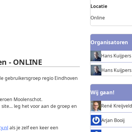
Locatie
Online
Organisatoren
Hans Kuijpers
en - ONLINE
Hans Kuijpers
de gebruikersgroep regio Eindhoven
Wij gaan!
 Jeroen Moolenschot.
René Kreijvel
site... leg het voor aan de groep en
Arjan Booij
y.nl
als je zelf een keer een