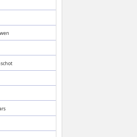
uwen
nschot
ars