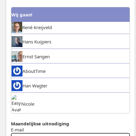
Wij gaan!
René Kreijveld
Hans Kuijpers
Ernst Sangen
AboutTime
Han Wagter
Nicole
Maandelijkse uitnodiging
E-mail