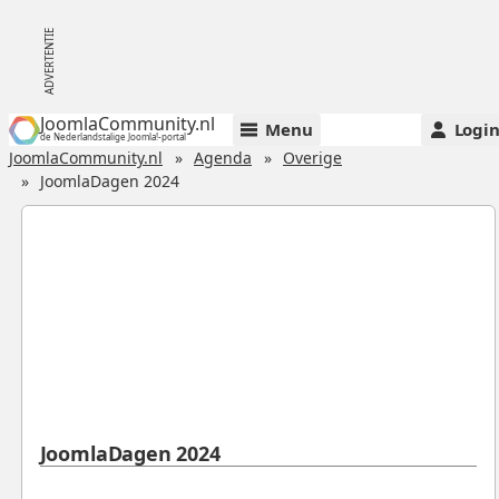
JoomlaCommunity.nl
Menu
Logi
de Nederlandstalige Joomla!-portal
JoomlaCommunity.nl
Agenda
Overige
JoomlaDagen 2024
JoomlaDagen 2024