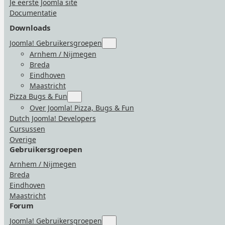
Je eerste Joomla site
Documentatie
Downloads
Joomla! Gebruikersgroepen
Submenu
for
Arnhem / Nijmegen
“Joomla!
Breda
Gebruikersgroepen”
Eindhoven
Maastricht
Pizza Bugs & Fun
Submenu
for
Over Joomla! Pizza, Bugs & Fun
“Pizza
Dutch Joomla! Developers
Bugs
&
Cursussen
Fun”
Overige
Gebruikersgroepen
Arnhem / Nijmegen
Breda
Eindhoven
Maastricht
Forum
Joomla! Gebruikersgroepen
Submenu