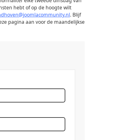
normaliter elke tweede dinsdag van
msten hebt of op de hoogte wilt
ndhoven@joomlacommunity.nl
. Blijf
eze pagina aan voor de maandelijkse