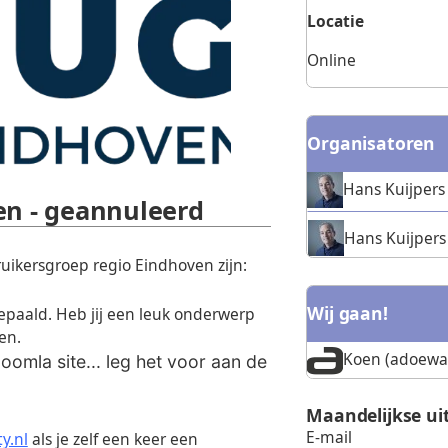
Locatie
Online
Organisatoren
Hans Kuijpers
en - geannuleerd
Hans Kuijpers
ikersgroep regio Eindhoven zijn:
Wij gaan!
epaald. Heb jij een leuk onderwerp
en.
Koen (adoewa
omla site... leg het voor aan de
Maandelijkse ui
E-mail
y.nl
als je zelf een keer een