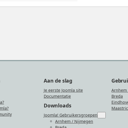
n
Aan de slag
Gebru
Je eerste Joomla site
Arnhem 
Documentatie
Breda
la?
Eindhov
Downloads
mla?
Maastric
unity
Joomla! Gebruikersgroepen
Submenu
for
Arnhem / Nijmegen
“Joomla!
Breda
Gebruikersgro