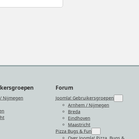
ikersgroepen
Forum
/ Nijmegen
Joomla! Gebruikersgroepen
Submenu
for
Arnhem / Nijmegen
“Joomla!
en
Breda
Gebruiker
ht
Eindhoven
Maastricht
Pizza Bugs & Fun
Submenu
for
Over Joomla! Pizza, Bugs &
epen”