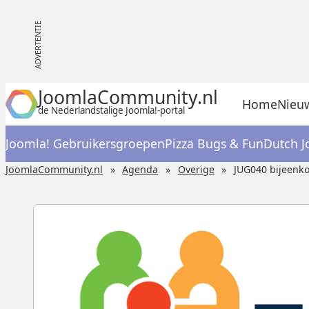
JoomlaCommunity.nl
Home
Nieu
de Nederlandstalige Joomla!-portal
Joomla! Gebruikersgroepen
Pizza Bugs & Fun
Dutch J
JoomlaCommunity.nl
Agenda
Overige
JUG040 bijeenk