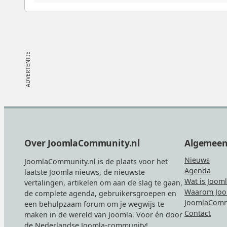
Footer
Over JoomlaCommunity.nl
Algemee
Nieuws
JoomlaCommunity.nl is de plaats voor het
Agenda
laatste Joomla nieuws, de nieuwste
Wat is Joom
vertalingen, artikelen om aan de slag te gaan,
Waarom Joo
de complete agenda, gebruikersgroepen en
JoomlaComm
een behulpzaam forum om je wegwijs te
Contact
maken in de wereld van Joomla. Voor én door
de Nederlandse Joomla-community!