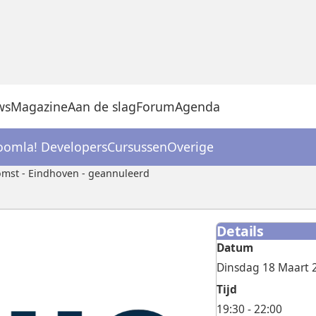
ws
Magazine
Aan de slag
Forum
Agenda
oomla! Developers
Cursussen
Overige
omst - Eindhoven - geannuleerd
Details
Datum
Dinsdag 18 Maart 
Tijd
19:30 - 22:00