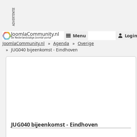
JoomlaCommunity.nl
Menu
Logi
de Nederlandstalige Joomla!-portal
JoomlaCommunity.nl
Agenda
Overige
JUG040 bijeenkomst - Eindhoven
JUG040 bijeenkomst - Eindhoven