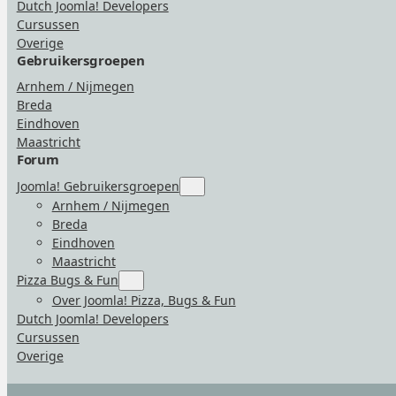
Dutch Joomla! Developers
Bugs
&
Cursussen
Fun”
Overige
Gebruikersgroepen
Arnhem / Nijmegen
Breda
Eindhoven
Maastricht
Forum
Joomla! Gebruikersgroepen
Submenu
for
Arnhem / Nijmegen
“Joomla!
Breda
Gebruikersgroepen”
Eindhoven
Maastricht
Pizza Bugs & Fun
Submenu
for
Over Joomla! Pizza, Bugs & Fun
“Pizza
Dutch Joomla! Developers
Bugs
&
Cursussen
Fun”
Overige