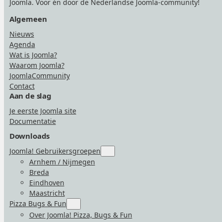
Joomla. Voor én door de Nederlandse Joomla-community!
Algemeen
Nieuws
Agenda
Wat is Joomla?
Waarom Joomla?
JoomlaCommunity
Contact
Aan de slag
Je eerste Joomla site
Documentatie
Downloads
Joomla! Gebruikersgroepen
Submenu
for
Arnhem / Nijmegen
“Joomla!
Breda
Gebruikersgroepen”
Eindhoven
Maastricht
Pizza Bugs & Fun
Submenu
for
Over Joomla! Pizza, Bugs & Fun
“Pizza