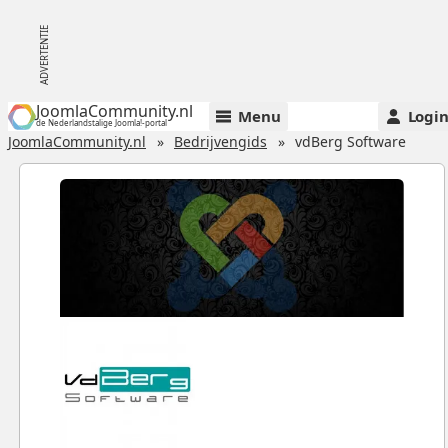
JoomlaCommunity.nl
Menu
Logi
de Nederlandstalige Joomla!-portal
JoomlaCommunity.nl
Bedrijvengids
vdBerg Software