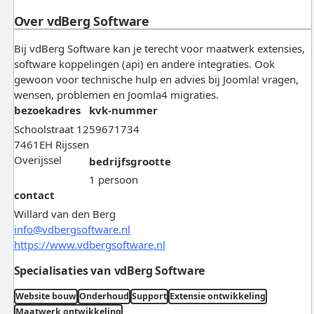
Over vdBerg Software
Bij vdBerg Software kan je terecht voor maatwerk extensies,
software koppelingen (api) en andere integraties. Ook
gewoon voor technische hulp en advies bij Joomla! vragen,
wensen, problemen en Joomla4 migraties.
bezoekadres
kvk-nummer
Schoolstraat 12
59671734
7461EH Rijssen
Overijssel
bedrijfsgrootte
1 persoon
contact
Willard van den Berg
info@vdbergsoftware.nl
https://www.vdbergsoftware.nl
Specialisaties van vdBerg Software
Website bouw
Onderhoud
Support
Extensie ontwikkeling
Maatwerk ontwikkeling