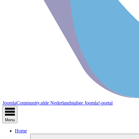
JoomlaCommunity.nl
de Nederlandstalige Joomla!-portal
Menu
Home