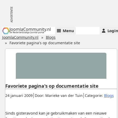
JoomlaCommunity.nl
Menu
Logi
de Nederlandstalige Joomla!-portal
JoomlaCommunity.nl
Blogs
Favoriete pagina's op documentatie site
Favoriete pagina's op documentatie site
Gepubliceerd:
.
.
.
24 januari 2009
Door: Marieke van der Tuin
Categorie:
Blogs
Sinds gisteravond kan je gebruikmaken van een nieuwe