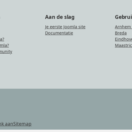
n
Aan de slag
Gebru
Je eerste Joomla site
Arnhem 
Documentatie
Breda
la?
Eindhov
mla?
Maastric
unity
nk aan
Sitemap