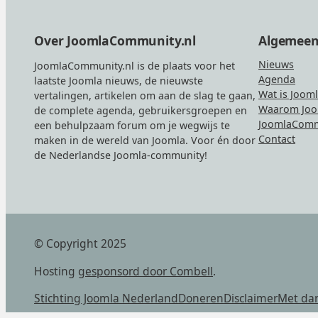
Footer
Over JoomlaCommunity.nl
Algemee
Nieuws
JoomlaCommunity.nl is de plaats voor het
Agenda
laatste Joomla nieuws, de nieuwste
Wat is Joom
vertalingen, artikelen om aan de slag te gaan,
Waarom Joo
de complete agenda, gebruikersgroepen en
JoomlaComm
een behulpzaam forum om je wegwijs te
Contact
maken in de wereld van Joomla. Voor én door
de Nederlandse Joomla-community!
© Copyright 2025
Hosting
gesponsord door Combell
.
Stichting Joomla Nederland
Doneren
Disclaimer
Met da