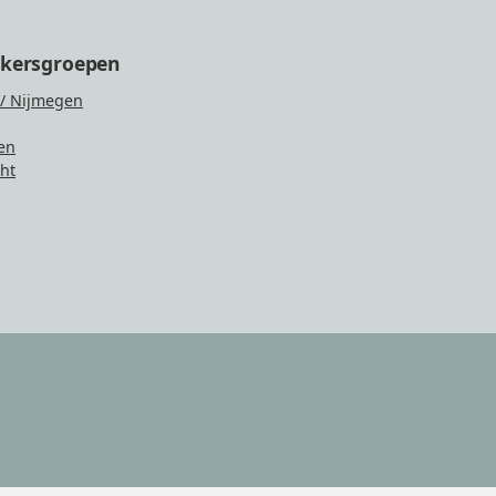
ikersgroepen
/ Nijmegen
en
ht