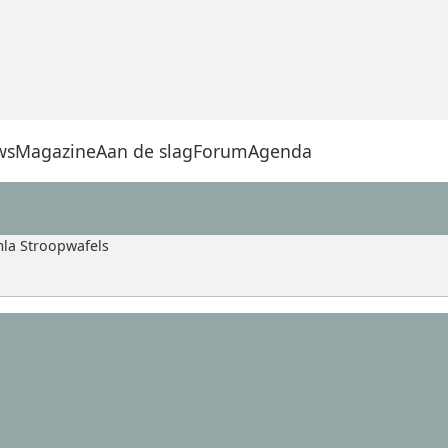
ws
Magazine
Aan de slag
Forum
Agenda
la Stroopwafels