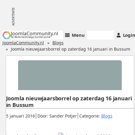
JoomlaCommunity.nl
Menu
Logi
de Nederlandstalige Joomla!-portal
JoomlaCommunity.nl
Blogs
Joomla nieuwjaarsborrel op zaterdag 16 januari in Bussum
Joomla nieuwjaarsborrel op zaterdag 16 januari
in Bussum
Gepubliceerd:
.
.
.
5 januari 2016
Door: Sander Potjer
Categorie:
Blogs