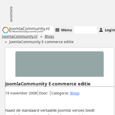
JoomlaCommunity.nl
Menu
Logi
de Nederlandstalige Joomla!-portal
JoomlaCommunity.nl
Blogs
JoomlaCommunity E-commerce editie
JoomlaCommunity E-commerce editie
Gepubliceerd:
.
.
.
19 november 2008
Door:
Categorie:
Blogs
Naast de standaard vertaalde Joomla! versies biedt