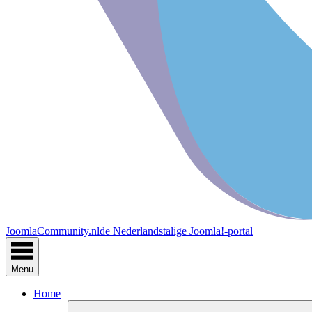
JoomlaCommunity.nl
de Nederlandstalige Joomla!-portal
Menu
Home