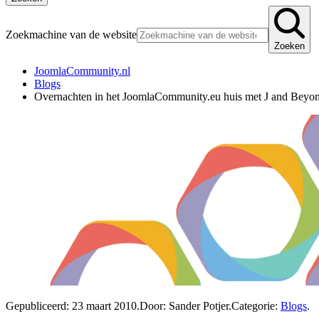
Zoekmachine van de website
Zoeken
JoomlaCommunity.nl
Blogs
Overnachten in het JoomlaCommunity.eu huis met J and Beyo
Gepubliceerd:
23 maart 2010
.
Door: Sander Potjer
.
Categorie:
Blogs
.