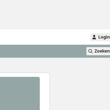
Logi
Zoeke