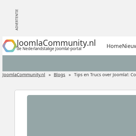
JoomlaCommunity.nl
Home
Nieu
de Nederlandstalige Joomla!-portal
JoomlaCommunity.nl
Blogs
Tips en Trucs over Joomla!: Co