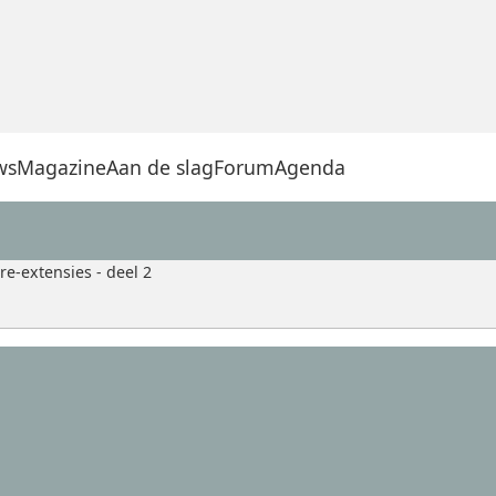
ws
Magazine
Aan de slag
Forum
Agenda
re-extensies - deel 2