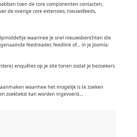
hebben toen de core componenten contacten,
over de overige core extensies; nieuwsfeeds,
hulpmiddeltje waarmee je snel nieuwsberichten die
genaamde feedreader, feedlink of... in je Joomla-
ere) enquêtes op je site tonen zodat je bezoekers
m aanmaken waarmee het mogelijk is te zoeken
een zoektekst kan worden ingevoerd...