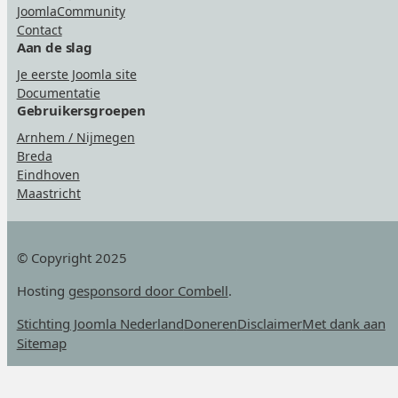
JoomlaCommunity
Contact
Aan de slag
Je eerste Joomla site
Documentatie
Gebruikersgroepen
Arnhem / Nijmegen
Breda
Eindhoven
Maastricht
© Copyright 2025
Hosting
gesponsord door Combell
.
Stichting Joomla Nederland
Doneren
Disclaimer
Met dank aan
Sitemap