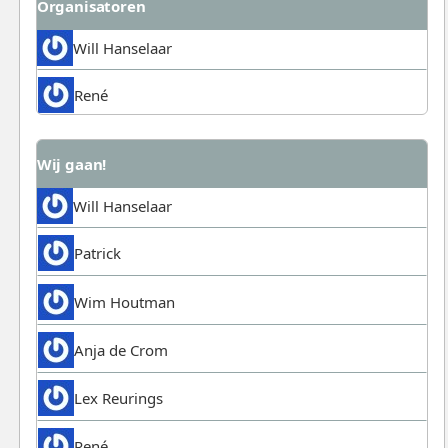
Organisatoren
Will Hanselaar
René
Wij gaan!
Will Hanselaar
Patrick
Wim Houtman
Anja de Crom
Lex Reurings
René