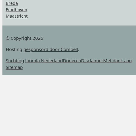
Breda
Eindhoven
Maastricht
© Copyright 2025
Hosting
gesponsord door Combell
.
Stichting Joomla Nederland
Doneren
Disclaimer
Met dank aan
Sitemap