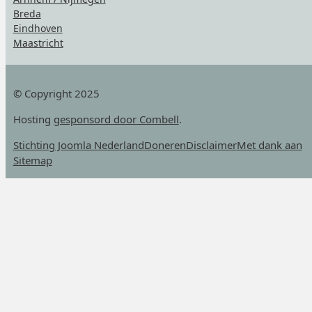
Breda
Eindhoven
Maastricht
© Copyright 2025
Hosting
gesponsord door Combell
.
Stichting Joomla Nederland
Doneren
Disclaimer
Met dank aan
Sitemap