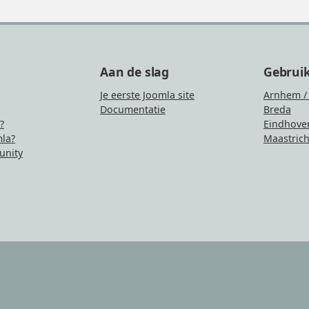
Aan de slag
Gebrui
Je eerste Joomla site
Arnhem /
Documentatie
Breda
?
Eindhove
la?
Maastrich
nity