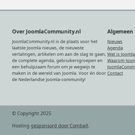
Footer
Over JoomlaCommunity.nl
Algemeen
JoomlaCommunity.nl is de plaats voor het
Nieuws
laatste Joomla nieuws, de nieuwste
Agenda
vertalingen, artikelen om aan de slag te gaan,
Wat is Joomla
de complete agenda, gebruikersgroepen en
Waarom Joom
een behulpzaam forum om je wegwijs te
JoomlaCommu
maken in de wereld van Joomla. Voor én door
Contact
de Nederlandse Joomla-community!
© Copyright 2025
Hosting
gesponsord door Combell
.