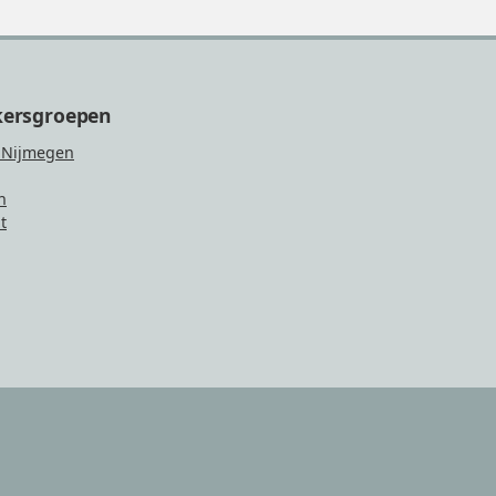
kersgroepen
 Nijmegen
n
t