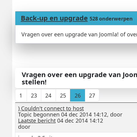
Back-up en upgrade
528 onderwerpen
Vragen over een upgrade van Joomla! of over
Vragen over een upgrade van Joom
stellen!
1
23
24
25
26
27
) Couldn't connect to host
Topic begonnen 04 dec 2014 14:12, door
Laatste bericht
04 dec 2014 14:12
door