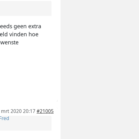
teeds geen extra
eeld vinden hoe
gewenste
 mrt 2020 20:17
#21005
Fred