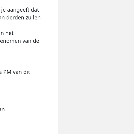
 je aangeeft dat
an derden zullen
in het
t genomen van de
a PM van dit
an.